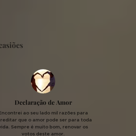
 ♥
ocasiões ♥
Declaração de Amor
Encontrei ao seu lado mil razões para
reditar que o amor pode ser para toda
vida. Sempre é muito bom, renovar os
votos deste amor.