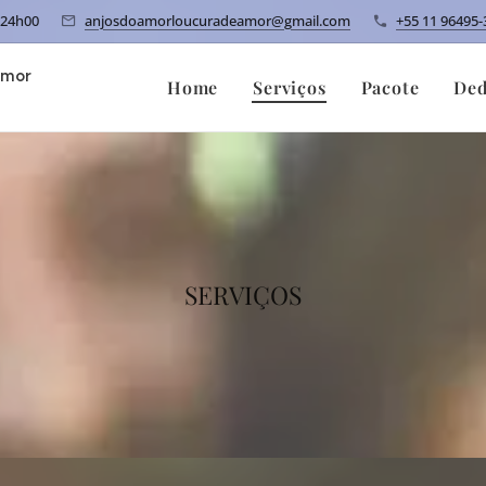
 24h00
anjosdoamorloucuradeamor@gmail.com
+55 11 96495-
amor
Home
Serviços
Pacote
Ded
SERVIÇOS