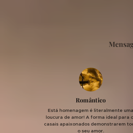
♥
♥ Mensage
Romântico
Está homenagem é literalmente um
loucura de amor! A forma ideal para 
casais apaixonados demonstrarem to
o seu amor.