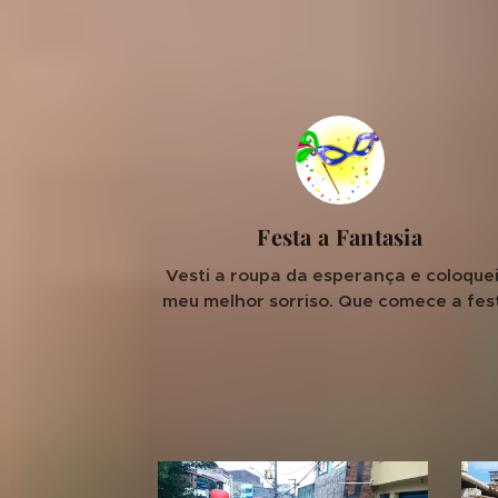
Festa a Fantasia
Vesti a roupa da esperança e coloquei
meu melhor sorriso. Que comece a fes