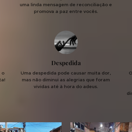
uma linda mensagem de reconciliação e
promova a paz entre vocês.
Despedida
 o
Uma despedida pode causar muita dor,
O
ta!
mas não diminui as alegrias que foram
vividas até à hora do adeus.
di