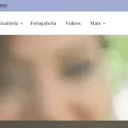
3952
icatória
Fotogaleria
Vídeos
Mais